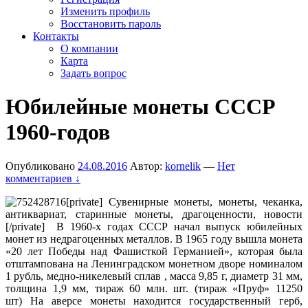
Изменить профиль
Восстановить пароль
Контакты
О компании
Карта
Задать вопрос
Юбилейные монеты СССР
1960-годов
Опубликовано
24.08.2016
Автор:
kornelik
—
Нет
комментариев ↓
[private] Сувенирные монеты, монеты, чеканка,
антиквариат, старинные монеты, драгоценности, новости
[/private] В 1960-х годах СССР начал выпуск юбилейных
монет из недрагоценных металлов. В 1965 году вышла монета
«20 лет Победы над Фашисткой Германией», которая была
отштампована на Ленинградском монетном дворе номиналом
1 рубль, медно-никелевый сплав , масса 9,85 г, диаметр 31 мм,
толщина 1,9 мм, тираж 60 млн. шт. (тираж «Пруф» 11250
шт) На аверсе монеты находится государственный герб,