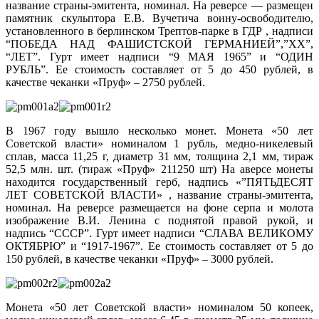
название страны-эмитента, номинал. На реверсе — размещен
памятник скульптора Е.В. Вучетича воину-освободителю,
установленного в берлинском Трептов-парке в ГДР , надписи
“ПОБЕДА НАД ФАШИСТСКОЙ ГЕРМАНИЕЙ”,”XX”,
“ЛЕТ”. Гурт имеет надписи “9 МАЯ 1965” и “ОДИН
РУБЛЬ”. Ее стоимость составляет от 5 до 450 рублей, в
качестве чеканки «Пруф» – 2750 рублей.
В 1967 году вышло несколько монет. Монета «50 лет
Советской власти» номиналом 1 рубль, медно-никелевый
сплав, масса 11,25 г, диаметр 31 мм, толщина 2,1 мм, тираж
52,5 млн. шт. (тираж «Пруф» 211250 шт) На аверсе монеты
находится государственный герб, надпись «”ПЯТЬДЕСЯТ
ЛЕТ СОВЕТСКОЙ ВЛАСТИ» , название страны-эмитента,
номинал. На реверсе размещается на фоне серпа и молота
изображение В.И. Ленина с поднятой правой рукой, и
надпись “СССР”. Гурт имеет надписи “СЛАВА ВЕЛИКОМУ
ОКТЯБРЮ” и “1917-1967”. Ее стоимость составляет от 5 до
150 рублей, в качестве чеканки «Пруф» – 3000 рублей.
Монета «50 лет Советской власти» номиналом 50 копеек,