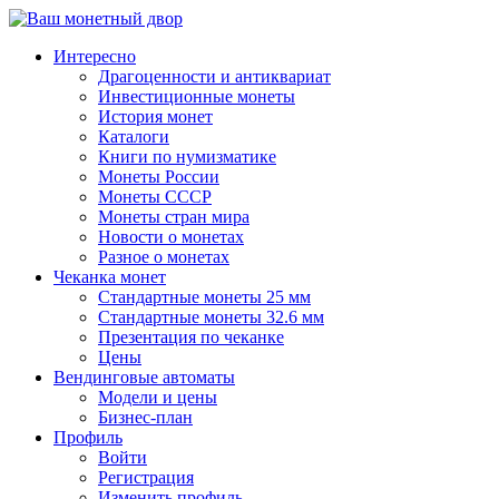
↓
Перейти
Интересно
к
Драгоценности и антиквариат
основному
Инвестиционные монеты
содержимому
История монет
Каталоги
Книги по нумизматике
Монеты России
Монеты СССР
Монеты стран мира
Новости о монетах
Разное о монетах
Чеканка монет
Стандартные монеты 25 мм
Стандартные монеты 32.6 мм
Презентация по чеканке
Цены
Вендинговые автоматы
Модели и цены
Бизнес-план
Профиль
Войти
Регистрация
Изменить профиль