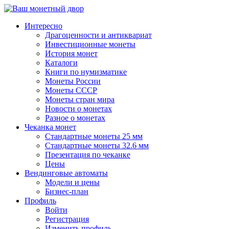
↓
Перейти
Интересно
к
Драгоценности и антиквариат
основному
Инвестиционные монеты
содержимому
История монет
Каталоги
Книги по нумизматике
Монеты России
Монеты СССР
Монеты стран мира
Новости о монетах
Разное о монетах
Чеканка монет
Стандартные монеты 25 мм
Стандартные монеты 32.6 мм
Презентация по чеканке
Цены
Вендинговые автоматы
Модели и цены
Бизнес-план
Профиль
Войти
Регистрация
Изменить профиль