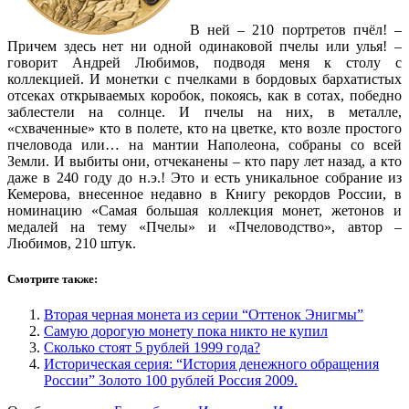
В ней – 210 портретов пчёл! –
Причем здесь нет ни одной одинаковой пчелы или улья! –
говорит Андрей Любимов, подводя меня к столу с
коллекцией. И монетки с пчелками в бордовых бархатистых
отсеках открываемых коробок, покоясь, как в сотах, победно
заблестели на солнце. И пчелы на них, в металле,
«схваченные» кто в полете, кто на цветке, кто возле простого
пчеловода или… на мантии Наполеона, собраны со всей
Земли. И выбиты они, отчеканены – кто пару лет назад, а кто
даже в 240 году до н.э.! Это и есть уникальное собрание из
Кемерова, внесенное недавно в Книгу рекордов России, в
номинацию «Самая большая коллекция монет, жетонов и
медалей на тему «Пчелы» и «Пчеловодство», автор –
Любимов, 210 штук.
Смотрите также:
Вторая черная монета из серии “Оттенок Энигмы”
Самую дорогую монету пока никто не купил
Сколько стоят 5 рублей 1999 года?
Историческая серия: “История денежного обращения
России” Золото 100 рублей Россия 2009.