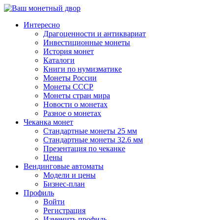
↓
Перейти
Интересно
к
Драгоценности и антиквариат
основному
Инвестиционные монеты
содержимому
История монет
Каталоги
Книги по нумизматике
Монеты России
Монеты СССР
Монеты стран мира
Новости о монетах
Разное о монетах
Чеканка монет
Стандартные монеты 25 мм
Стандартные монеты 32.6 мм
Презентация по чеканке
Цены
Вендинговые автоматы
Модели и цены
Бизнес-план
Профиль
Войти
Регистрация
Изменить профиль