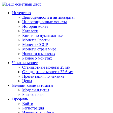
↓
Перейти
Интересно
к
Драгоценности и антиквариат
основному
Инвестиционные монеты
содержимому
История монет
Каталоги
Книги по нумизматике
Монеты России
Монеты СССР
Монеты стран мира
Новости о монетах
Разное о монетах
Чеканка монет
Стандартные монеты 25 мм
Стандартные монеты 32.6 мм
Презентация по чеканке
Цены
Вендинговые автоматы
Модели и цены
Бизнес-план
Профиль
Войти
Регистрация
Изменить профиль