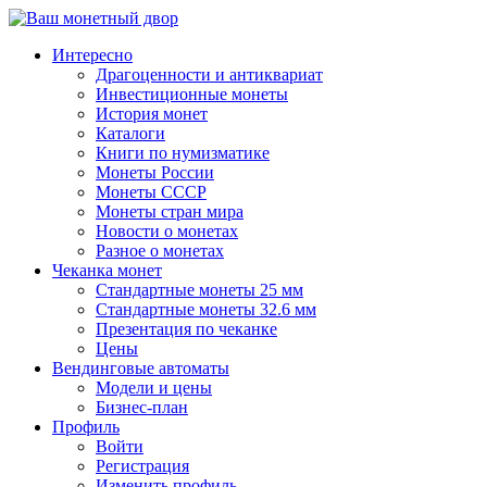
↓
Перейти
Интересно
к
Драгоценности и антиквариат
основному
Инвестиционные монеты
содержимому
История монет
Каталоги
Книги по нумизматике
Монеты России
Монеты СССР
Монеты стран мира
Новости о монетах
Разное о монетах
Чеканка монет
Стандартные монеты 25 мм
Стандартные монеты 32.6 мм
Презентация по чеканке
Цены
Вендинговые автоматы
Модели и цены
Бизнес-план
Профиль
Войти
Регистрация
Изменить профиль