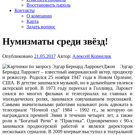
Восстановить пароль
Контакты
О компании
Карта
Задать вопрос
Нумизматы среди звёзд!
Опубликовано
21.05.2017
Автор:
Алексей Корнелик
Джон Эдгар
Бернард Ларрокет – известный американский актер, продюсер
и режиссер. Родился 25 ноября 1947 года в Новом Орлеане,
США. В детстве занимался музыкой, но в дальнейшем увлекся
актерской игрой. В 1973 году переехал в Голливуд. Ларокет
снялся во многих фильмах и телесериалах на главных и
эпизодических ролях, занимался озвучиванием персонажей.
Самыми значительными работами называют роль адвоката в
телесериале “Ночной суд” 1984 – 1992 гг., за которую он
награждался премией Эмми в течении четырех лет, а также
роли в “Богатый Ричи” и “Практика”. Одновременно с 90-х
занимался продюсерской работой и являлся директором
нескольких сериалов. В 2009 впервые выступил в театральной