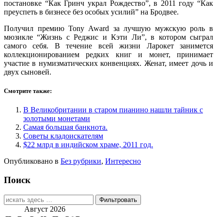
постановке “Как Гринч украл Рождество”, в 2011 году “Как
преуспеть в бизнесе без особых усилий” на Бродвее.
Получил премию Tony Award за лучшую мужскую роль в
мюзикле “Жизнь с Реджис и Кэти Ли”, в котором сыграл
самого себя. В течение всей жизни Ларокет занимется
коллекционированием редких книг и монет, принимает
участие в нумизматических конвенциях. Женат, имеет дочь и
двух сыновей.
Смотрите также:
В Великобритании в старом пианино нашли тайник с
золотыми монетами
Самая большая банкнота.
Советы кладоискателям
$22 млрд в индийском храме, 2011 год.
Опубликовано в
Без рубрики
,
Интересно
Поиск
Найти:
Август 2026