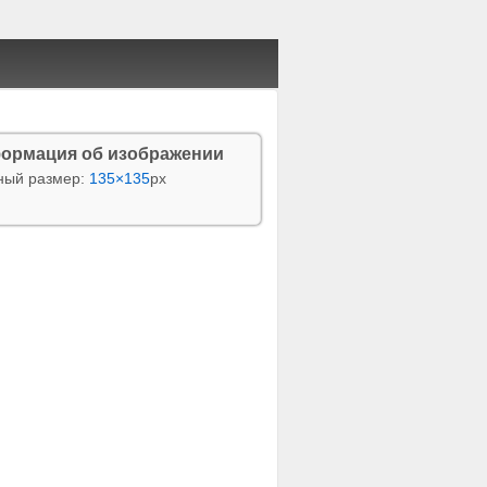
ормация об изображении
ный размер:
135×135
px