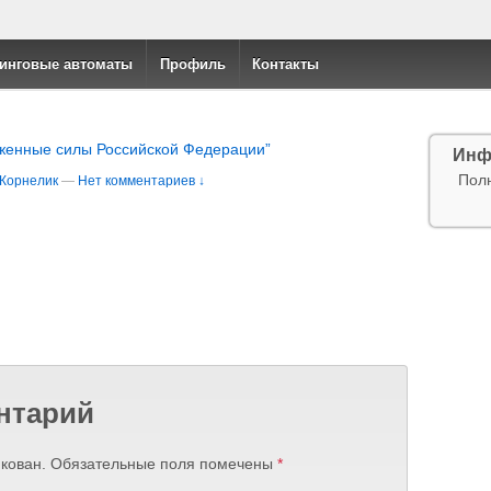
инговые автоматы
Профиль
Контакты
женные силы Российской Федерации”
Инф
Пол
 Корнелик
—
Нет комментариев ↓
нтарий
кован.
Обязательные поля помечены
*