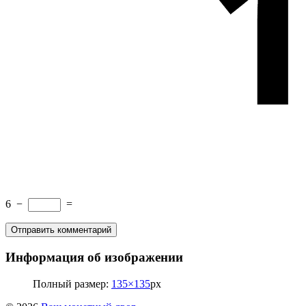
6
−
=
Информация об изображении
Полный размер:
135×135
px