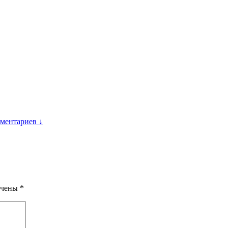
ментариев ↓
ечены
*