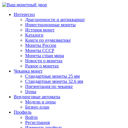
↓
Перейти
Интересно
к
Драгоценности и антиквариат
основному
Инвестиционные монеты
содержимому
История монет
Каталоги
Книги по нумизматике
Монеты России
Монеты СССР
Монеты стран мира
Новости о монетах
Разное о монетах
Чеканка монет
Стандартные монеты 25 мм
Стандартные монеты 32.6 мм
Презентация по чеканке
Цены
Вендинговые автоматы
Модели и цены
Бизнес-план
Профиль
Войти
Регистрация
Изменить профиль