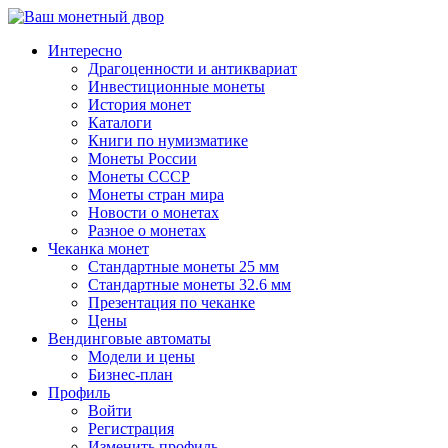
↓
Перейти
Интересно
к
Драгоценности и антиквариат
основному
Инвестиционные монеты
содержимому
История монет
Каталоги
Книги по нумизматике
Монеты России
Монеты СССР
Монеты стран мира
Новости о монетах
Разное о монетах
Чеканка монет
Стандартные монеты 25 мм
Стандартные монеты 32.6 мм
Презентация по чеканке
Цены
Вендинговые автоматы
Модели и цены
Бизнес-план
Профиль
Войти
Регистрация
Изменить профиль