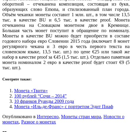
оборотной – отчеканена композиция, состоящая из букв,
образующих слово Emona, и стилизованный план города.
Объём чеканки монеты составит 1 млн. шт., в том числе 13,5
тыс. в качестве BU и 6,5 тыс. в качестве proof. Монета
отчеканена на Словацком монетном двое в Кремнице.
Большая часть монет поступит в обращение по номиналу.
Монеты в качестве BU можно будет приобрести в составе
годового набора евро Словении 2015 года (включает 8 монет
регулярного чекана и 3 евро в честь первого текста на
словенском языке, 13,5 тыс. шт.) по цене €25 или такой же
набор в качестве proof за €45 (1,5 тыс. шт.). Отдельно памятная
монета номиналом 2 евро в качестве proof будет стоит €9 (5
тыс. шт.).
Смотрите также:
Монета «Твити»
100 рублей “Сочи – 2014”
10 франков Руанды 2009 года
Монета «Иль-де-Франс» с портретом Эдит Пиаф
Опубликовано в
Интересно
,
Монеты стран мира
,
Новости о
монетах
,
Разное о монетах