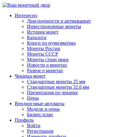
↓
Перейти
Интересно
к
Драгоценности и антиквариат
основному
Инвестиционные монеты
содержимому
История монет
Каталоги
Книги по нумизматике
Монеты России
Монеты СССР
Монеты стран мира
Новости о монетах
Разное о монетах
Чеканка монет
Стандартные монеты 25 мм
Стандартные монеты 32.6 мм
Презентация по чеканке
Цены
Вендинговые автоматы
Модели и цены
Бизнес-план
Профиль
Войти
Регистрация
Изменить профиль