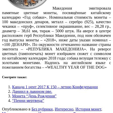
Македония эмитировала
памятные цветные монеты, посвящённые китайскому
календарю «Год собаки». Номинальная стоимость монеты –
100 македонских денаров, металл – серебро (925), качество
чеканки – «пруф», селективное окрашивание, вес – 28,28 гр.,
диаметр – 38,61 мм, тираж – 5000 штук. На аверсе в центре
расположен герб Республики Македонии, под ним обозначен
год выпуска монеты – «2018», ниже даты указан номинал –
«100 ДЕНАРИ». По окружности отчеканено название страны
эмитента – «РЕПУБЛИКА МАКЕДОНИJA». На реверсе
цветных (тампопечать) монет изображен сюжет с символом
по китайскому календарю 2018 года: собака везущая тележку с
золотыми монетами. Надпись на английском языке с
пожеланием богатства – «WEALTHY YEAR OF THE DOG»
Смотрите также:
Канада 1 цент 2017 К 150 – летию Конфедерации
Даниил в львином рве.
Монета “День Рождения”
“Пенни мертвеца”
Опубликовано в
Без рубрики
,
Интересно
,
История монет
,