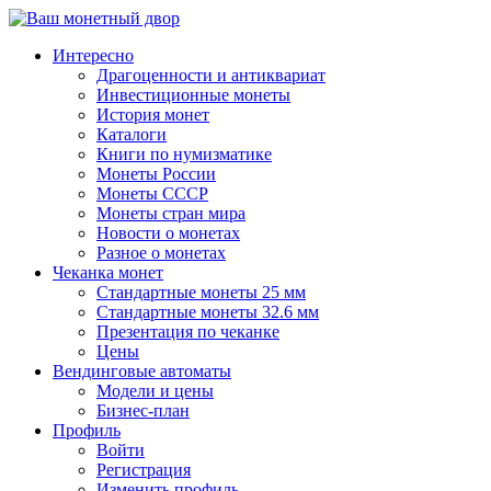
↓
Перейти
Интересно
к
Драгоценности и антиквариат
основному
Инвестиционные монеты
содержимому
История монет
Каталоги
Книги по нумизматике
Монеты России
Монеты СССР
Монеты стран мира
Новости о монетах
Разное о монетах
Чеканка монет
Стандартные монеты 25 мм
Стандартные монеты 32.6 мм
Презентация по чеканке
Цены
Вендинговые автоматы
Модели и цены
Бизнес-план
Профиль
Войти
Регистрация
Изменить профиль