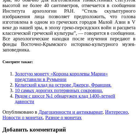
высотой не более 40 сантиметров, отмечается в сообщении
Института археологии РАН. “Стиль скульптурного
изображения лица позволяет предположить, что голова
изготовлена в одном из греческих городов Малой Азии в V
веке до нашей эры, в эпоху греко-персидских войн и расцвета
классической греческой культуры”, — говорится в сообщении.
Все археологические находки после изучения передают в
фонды Восточно-Крымского историко-культурного музея-
заповедника.
Смотрите также:
Золотую монету «Корона королевы Марии»
представили в Румынии
Кельтский клад на острове Джерси, Франция.
10 самых дорогих потерянных сокровищ.
Рядом с шоссе №1 обнаружен клад 1400-летней
давности
Опубликовано в
Драгоценности и антиквариат
,
Интересно
,
Новости о монетах
,
Разное о монетах
Добавить комментарий