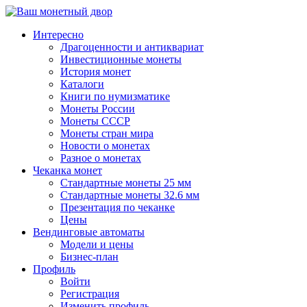
↓
Перейти
Интересно
к
Драгоценности и антиквариат
основному
Инвестиционные монеты
содержимому
История монет
Каталоги
Книги по нумизматике
Монеты России
Монеты СССР
Монеты стран мира
Новости о монетах
Разное о монетах
Чеканка монет
Стандартные монеты 25 мм
Стандартные монеты 32.6 мм
Презентация по чеканке
Цены
Вендинговые автоматы
Модели и цены
Бизнес-план
Профиль
Войти
Регистрация
Изменить профиль