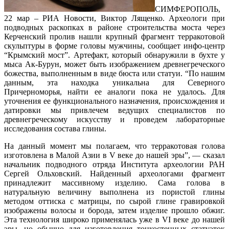
СИМФЕРОПОЛЬ,
22 мар – РИА Новости, Виктор Лященко. Археологи при
подводных раскопках в районе строительства моста через
Керченский пролив нашли крупный фрагмент терракотовой
скульптуры в форме головы мужчины, сообщает инфо-центр
“Крымский мост”. Артефакт, который обнаружили в бухте у
мыса Ак-Бурун, может быть изображением древнегреческого
божества, выполненным в виде бюста или статуи. “По нашим
данным, эта находка уникальна для Северного
Причерноморья, найти ее аналоги пока не удалось. Для
уточнения ее функционального назначения, происхождения и
датировки мы привлечем ведущих специалистов по
древнегреческому искусству и проведем лабораторные
исследования состава глины.
На данный момент мы полагаем, что терракотовая голова
изготовлена в Малой Азии в V веке до нашей эры”, — сказал
начальник подводного отряда Института археологии РАН
Сергей Ольховский. Найденный археологами фрагмент
принадлежит массивному изделию. Сама голова в
натуральную величину выполнена из пористой глины
методом оттиска с матрицы, по сырой глине гравировкой
изображены волосы и борода, затем изделие прошло обжиг.
Эта технология широко применялась уже в VI веке до нашей
эры, но обычно для изготовления тонкостенных статуэток