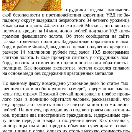
Со­труд­ни­ки от­де­ла эко­но­ми­че­
ской без­о­пас­но­сти и про­ти­во­дей­ствия кор­ру­п­ции УВД по За­
па­д­но­му окру­гу за­дер­жа­ли без­ра­бо­т­но­го 34-лет­не­го уро­жен­ца
За­кав­ка­зья и дво­их 44-лет­них жи­те­лей Моск­вы, пы­тав­ших­ся
по­лу­чить кре­дит на 14 ми­л­ли­о­нов руб­лей под за­лог 10,5 ки­ло­
гра­м­мов фаль­ши­во­го зо­ло­та. Об этом со­об­ща­ет­ся на сай­те
глав­ка сто­ли­ч­ной по­ли­ции. За­дер­жан­ные об­ра­ти­лись в ло­м­
бард в рай­о­не Фи­ли-Да­вы­д­ко­во с це­лью по­лу­че­ния кре­ди­та в
раз­ме­ре 14 ми­л­ли­о­нов руб­лей под за­лог 10,5 ки­ло­гра­м­мов
сли­т­ков зо­ло­та. В хо­де про­вер­ки сли­т­ков у со­труд­ни­ков ло­м­
бар­да воз­ни­к­ли со­м­не­ния в под­лин­но­сти и они об­ра­ти­лись в
по­ли­цию. Как по­ка­за­ла экс­пе­р­ти­за, ме­талл ока­за­л­ся спла­вом
на ос­но­ве ме­ди без со­дер­жа­ния дра­го­цен­ных ме­тал­лов.
По дан­но­му фа­к­ту воз­бу­ж­де­но уго­ло­в­ное де­ло по ста­тье “мо­
шен­ни­че­ство в осо­бо кру­п­ном раз­ме­ре”, за­дер­жан­ные за­клю­
че­ны под стра­жу. По­хо­жий слу­чай про­и­зо­шел в но­яб­ре про­ш­
ло­го го­да: в по­ли­цию об­ра­ти­л­ся че­ло­век, рас­ска­за­в­ший, что
ему пред­ла­га­ют ку­пить зо­ло­тые сли­т­ки за пол­то­ра ми­л­ли­о­на
руб­лей. На встре­чу, про­хо­див­шую под кон­тро­лем опе­ра­тив­ни­
ков, при­шли два ино­стран­ных гра­ж­да­ни­на, за­дер­жан­ные сра­
зу по­с­ле пе­ре­да­чи то­ва­ра и по­лу­че­ния де­нег. Как ока­за­лось,
ино­стран­цы пы­та­лись про­дать обы­ч­ные су­ве­ни­ры из спла­ва
ме­ди, ци­н­ка и оло­ва, од­на­ко их столь вы­со­кую сто­и­мость по­