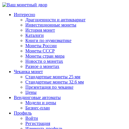
↓
Перейти
Интересно
к
Драгоценности и антиквариат
основному
Инвестиционные монеты
содержимому
История монет
Каталоги
Книги по нумизматике
Монеты России
Монеты СССР
Монеты стран мира
Новости о монетах
Разное о монетах
Чеканка монет
Стандартные монеты 25 мм
Стандартные монеты 32.6 мм
Презентация по чеканке
Цены
Вендинговые автоматы
Модели и цены
Бизнес-план
Профиль
Войти
Регистрация
Изменить профиль