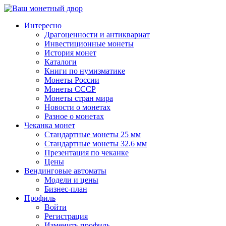
↓
Перейти
Интересно
к
Драгоценности и антиквариат
основному
Инвестиционные монеты
содержимому
История монет
Каталоги
Книги по нумизматике
Монеты России
Монеты СССР
Монеты стран мира
Новости о монетах
Разное о монетах
Чеканка монет
Стандартные монеты 25 мм
Стандартные монеты 32.6 мм
Презентация по чеканке
Цены
Вендинговые автоматы
Модели и цены
Бизнес-план
Профиль
Войти
Регистрация
Изменить профиль