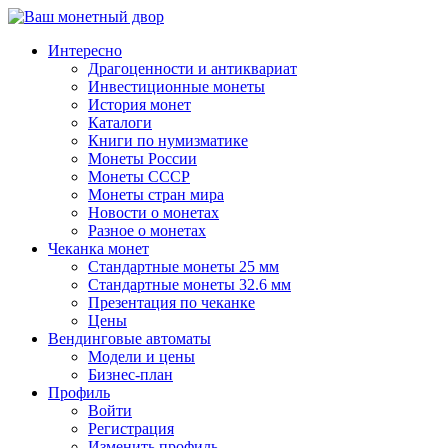
↓
Перейти
Интересно
к
Драгоценности и антиквариат
основному
Инвестиционные монеты
содержимому
История монет
Каталоги
Книги по нумизматике
Монеты России
Монеты СССР
Монеты стран мира
Новости о монетах
Разное о монетах
Чеканка монет
Стандартные монеты 25 мм
Стандартные монеты 32.6 мм
Презентация по чеканке
Цены
Вендинговые автоматы
Модели и цены
Бизнес-план
Профиль
Войти
Регистрация
Изменить профиль