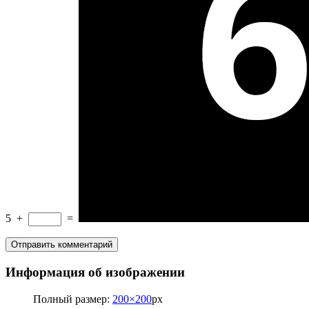
5
+
=
Информация об изображении
Полный размер:
200×200
px