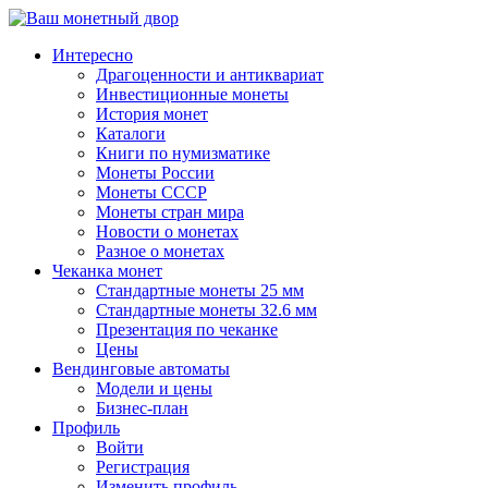
↓
Перейти
Интересно
к
Драгоценности и антиквариат
основному
Инвестиционные монеты
содержимому
История монет
Каталоги
Книги по нумизматике
Монеты России
Монеты СССР
Монеты стран мира
Новости о монетах
Разное о монетах
Чеканка монет
Стандартные монеты 25 мм
Стандартные монеты 32.6 мм
Презентация по чеканке
Цены
Вендинговые автоматы
Модели и цены
Бизнес-план
Профиль
Войти
Регистрация
Изменить профиль