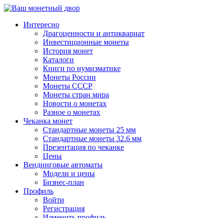
↓
Перейти
Интересно
к
Драгоценности и антиквариат
основному
Инвестиционные монеты
содержимому
История монет
Каталоги
Книги по нумизматике
Монеты России
Монеты СССР
Монеты стран мира
Новости о монетах
Разное о монетах
Чеканка монет
Стандартные монеты 25 мм
Стандартные монеты 32.6 мм
Презентация по чеканке
Цены
Вендинговые автоматы
Модели и цены
Бизнес-план
Профиль
Войти
Регистрация
Изменить профиль