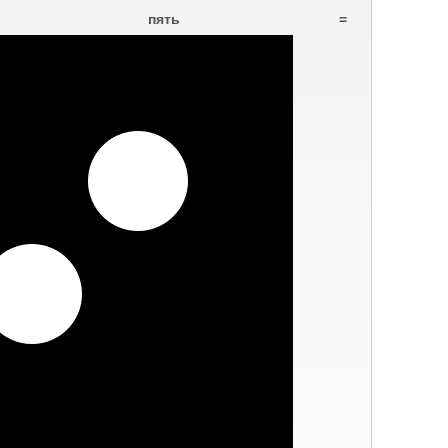
−
пять
=