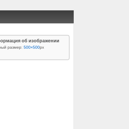
ормация об изображении
ный размер:
500×500
px