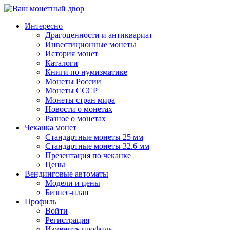
↓
Перейти
Интересно
к
Драгоценности и антиквариат
основному
Инвестиционные монеты
содержимому
История монет
Каталоги
Книги по нумизматике
Монеты России
Монеты СССР
Монеты стран мира
Новости о монетах
Разное о монетах
Чеканка монет
Стандартные монеты 25 мм
Стандартные монеты 32.6 мм
Презентация по чеканке
Цены
Вендинговые автоматы
Модели и цены
Бизнес-план
Профиль
Войти
Регистрация
Изменить профиль