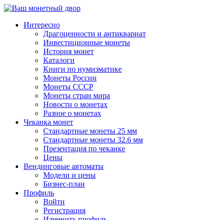
↓
Перейти
Интересно
к
Драгоценности и антиквариат
основному
Инвестиционные монеты
содержимому
История монет
Каталоги
Книги по нумизматике
Монеты России
Монеты СССР
Монеты стран мира
Новости о монетах
Разное о монетах
Чеканка монет
Стандартные монеты 25 мм
Стандартные монеты 32.6 мм
Презентация по чеканке
Цены
Вендинговые автоматы
Модели и цены
Бизнес-план
Профиль
Войти
Регистрация
Изменить профиль